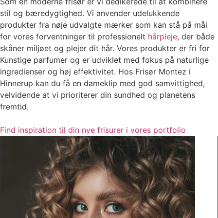
Som en moderne frisør er vi dedikerede til at kombinere
stil og bæredygtighed. Vi anvender udelukkende
produkter fra nøje udvalgte mærker som kan stå på mål
for vores forventninger til professionelt
hårpleje
, der både
skåner miljøet og plejer dit hår. Vores produkter er fri for
Kunstige parfumer og er udviklet med fokus på naturlige
ingredienser og høj effektivitet. Hos Frisør Montez i
Hinnerup kan du få en dameklip med god samvittighed,
velvidende at vi prioriterer din sundhed og planetens
fremtid.
Find inspiration til din nye frisurer i vores portfolio