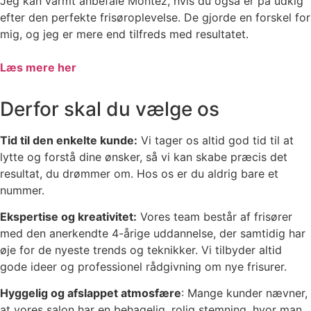
Jeg kan varmt anbefale Montez, hvis du også er på udkig
efter den perfekte frisøroplevelse. De gjorde en forskel for
mig, og jeg er mere end tilfreds med resultatet.
Læs mere her
Derfor skal du vælge os​
Tid til den enkelte kunde:
Vi tager os altid god tid til at
lytte og forstå dine ønsker, så vi kan skabe præcis det
resultat, du drømmer om. Hos os er du aldrig bare et
nummer.
Ekspertise og kreativitet:
Vores team består af frisører
med den anerkendte 4-årige uddannelse, der samtidig har
øje for de nyeste trends og teknikker. Vi tilbyder altid
gode ideer og professionel rådgivning om nye frisurer.
Hyggelig og afslappet atmosfære
: Mange kunder nævner,
at vores salon har en behagelig, rolig stemning, hvor man