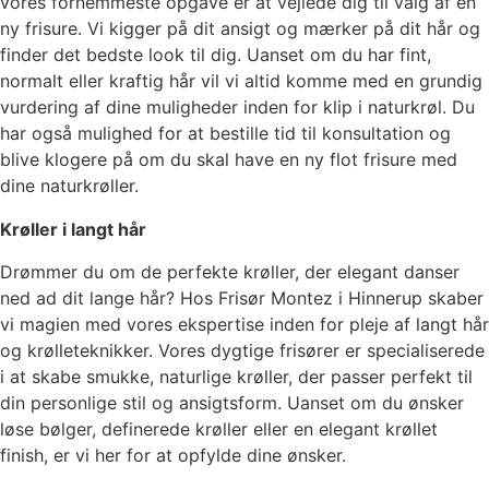
vores fornemmeste opgave er at vejlede dig til valg af en
ny frisure. Vi kigger på dit ansigt og mærker på dit hår og
finder det bedste look til dig. Uanset om du har fint,
normalt eller kraftig hår vil vi altid komme med en grundig
vurdering af dine muligheder inden for klip i naturkrøl. Du
har også mulighed for at bestille tid til konsultation og
blive klogere på om du skal have en ny flot frisure med
dine naturkrøller.
Krøller i langt hår
Drømmer du om de perfekte krøller, der elegant danser
ned ad dit lange hår? Hos Frisør Montez i Hinnerup skaber
vi magien med vores ekspertise inden for pleje af langt hår
og krølleteknikker. Vores dygtige frisører er specialiserede
i at skabe smukke, naturlige krøller, der passer perfekt til
din personlige stil og ansigtsform. Uanset om du ønsker
løse bølger, definerede krøller eller en elegant krøllet
finish, er vi her for at opfylde dine ønsker.