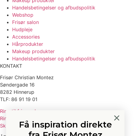
Makeup produkter
Handelsbetingelser og afbudspolitik
Webshop
Frisør salon
Hudpleje
Accessories
Hårprodukter
Makeup produkter
Handelsbetingelser og afbudspolitik
KONTAKT
Frisør Christian Montez
Søndergade 16
8282 Hinnerup
TLF: 86 91 19 01
Ring til frisørsalonen
Ring til kundeservice
Få inspiration direkte
Skriv til kundeservice
fra Frisør Montez