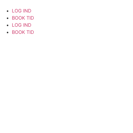
Videre
til
LOG IND
indhold
BOOK TID
LOG IND
BOOK TID