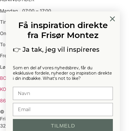
Mandag 07:00 – 17:00
Tirsdag 10:00 – 19:00
Få inspiration direkte
fra Frisør Montez
Onsdag 07:00 – 17:30
Torsdag 10:00 – 20:00
👉 Ja tak, jeg vil inspireres
Fredag 09:00 – 17:30
Lørdag 08:00 – 13:00
Som en del af vores nyhedsbrev, får du
eksklusive fordele, nyheder og inspiration direkte
BOOK TID HER
i din indbakke. What's not to like?
KONTAKT
Navn
86 91 19 01
Email
©️ Copyright 2024 DK – Alle rettigheder forbeholdes:
Frisør Christian Montez • Søndergade 16, Hinnerup •
TILMELD
32007791