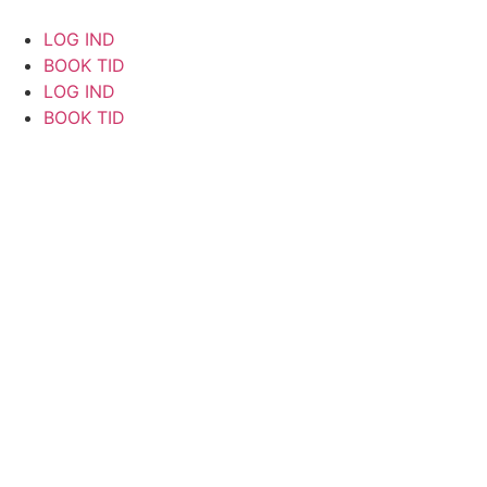
Videre
til
LOG IND
indhold
BOOK TID
LOG IND
BOOK TID