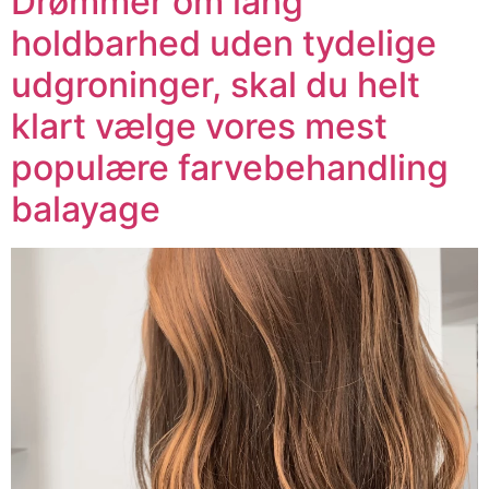
Drømmer om lang
holdbarhed uden tydelige
udgroninger, skal du helt
klart vælge vores mest
populære farvebehandling
balayage