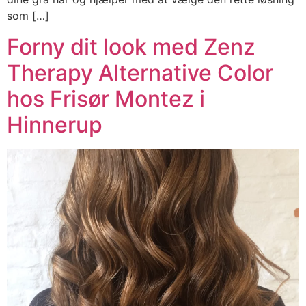
som […]
Forny dit look med Zenz
Therapy Alternative Color
hos Frisør Montez i
Hinnerup